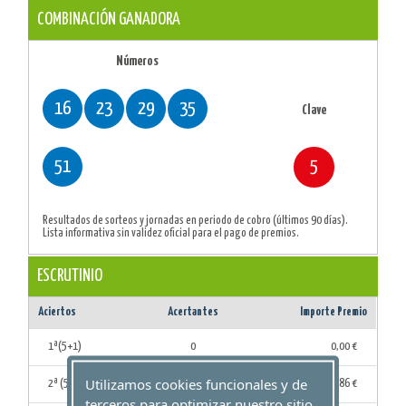
COMBINACIÓN GANADORA
Números
16
23
29
35
Clave
51
5
Resultados de sorteos y jornadas en periodo de cobro (últimos 90 días).
Lista informativa sin validez oficial para el pago de premios.
ESCRUTINIO
Aciertos
Acertantes
Importe Premio
1ª(5+1)
0
0,00 €
Utilizamos cookies funcionales y de
2ª (5+0)
1
167.033,86 €
terceros para optimizar nuestro sitio