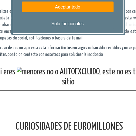
Aceptar todo
ealizas el pago de tus
jugadas encargadas
de EUROMILLONES, utilizando el TPV con ca
arjeta de crédito o Bizum; una vez finalizado éste pago, debes volver a esta 
Solo funcionales
robar en el
PANEL DE USUARIO
que aparece tu jugada. Además
recibirás un mail
indi
tu encargo se ha aceptado y el estado en el que se encuentra, este mail puede est
arpetas de social, notificaciones o basura de tu mail.
l caso de que no aparezca esta información tus encargos no han sido recibidos y no se p
itar,
ponte en contacto con nosotros para solucinar la incidencia
i eres
o AUTOEXCLUIDO, este no es 
sitio
CURIOSIDADES DE EUROMILLONES