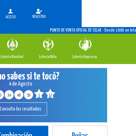
REGISTRO
ACCESO
PUNTO DE VENTA OFICIAL DE SELAE - Desde 1996 en Internet, L
Lotería Navidad
Lotería Niño
Lotería Empresas
no sabes si te tocó?
4 de Agosto
0
34
46
50
1
12
Consulta los resultados