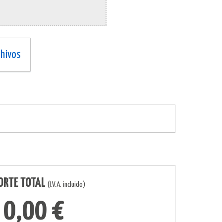
chivos
ORTE TOTAL
(I.V.A. incluido)
0,00 €