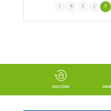
L
M
X
J
V
JUEGO SEGURO
GARANT