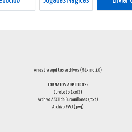
Reducido
Jugadas Mágicas
Enviar
Arrastra aquí tus archivos (Máximo 10)
FORMATOS ADMITIDOS:
EuroLoto (.col3)
Archivo ASCII de Euromillones (.txt)
Archivo PWJ (.pwj)