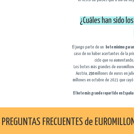
¿Cuáles han sido lo
El juego parte de un
bote mínimo garan
caso de no haber acertantes de la pri
ciclo que va aumentando
Los botes más grandes de euromillon
Austria,
230
millones de euros en jul
millones en octubre de 2021 que cayó 
El bote más grande repartido en España 
 PREGUNTAS FRECUENTES de EUROMILLO