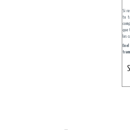
Si r
tu t
comp
que 
las c
En e
tram
S