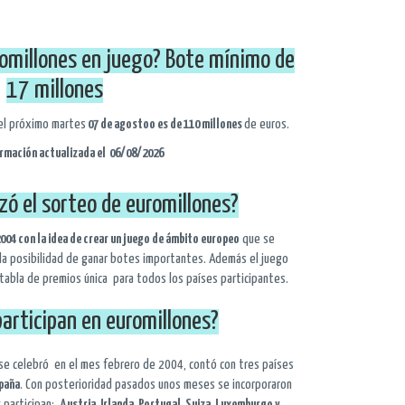
romillones en juego? Bote mínimo de
17 millones
el próximo martes
07 de agostoo es de 110 millones
de euros.
ormación actualizada el 06/08/2026
ó el sorteo de euromillones?
2004 con la idea de crear un juego de ámbito europeo
que se
 la posibilidad de ganar botes importantes. Además el juego
tabla de premios única para todos los países participantes.
articipan en euromillones?
 se celebró en el mes febrero de 2004, contó con tres países
spaña
. Con posterioridad pasados unos meses se incorporaron
y participan:
Austria, Irlanda, Portugal, Suiza, Luxemburgo y