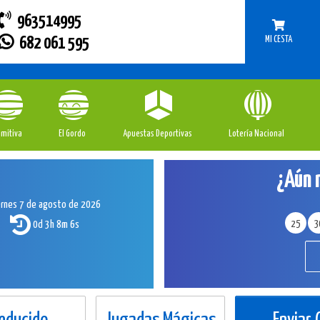
963514995
MI CESTA
682 061 595
imitiva
El Gordo
Apuestas Deportivas
Lotería Nacional
¿Aún 
ernes 7 de agosto de 2026
0d 3h 8m 6s
25
3