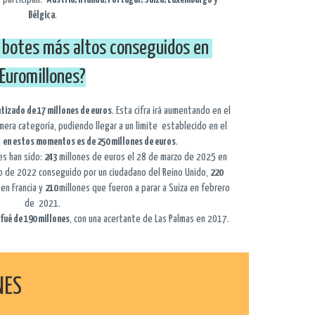
Bélgica
.
s botes más altos conseguidos en
Euromillones?
tizado de 17 millones de euros
. Esta cifra irá aumentando en el
mera categoría, pudiendo llegar a un límite establecido en el
,
en estos momentos es de 250 millones de euros
.
es han sido:
243
millones de euros el 28 de marzo de 2025 en
io de 2022 conseguido por un ciudadano del Reino Unido,
220
en Francia y
210
millones que fueron a parar a Suiza en febrero
de 2021.
fué de 190 millones
, con una acertante de Las Palmas en 2017.
NES