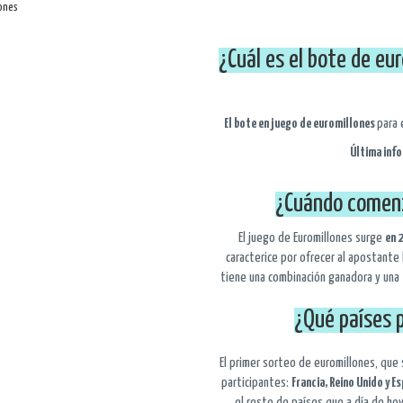
¿Cuál es el bote de eu
El bote en juego de euromillones
para 
Última inf
¿Cuándo comenz
El juego de Euromillones surge
en 
caracterice por ofrecer al apostante
tiene una combinación ganadora y una 
¿Qué países p
El primer sorteo de euromillones, que
participantes:
Francia, Reino Unido y E
el resto de países que a día de ho