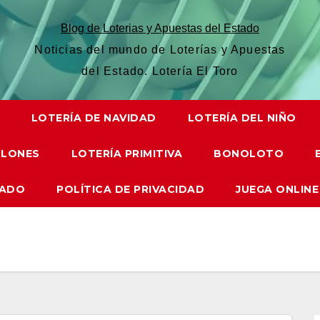
Blog de Loterias y Apuestas del Estado
Noticias del mundo de Loterías y Apuestas
del Estado. Lotería El Toro
LOTERÍA DE NAVIDAD
LOTERÍA DEL NIÑO
LLONES
LOTERÍA PRIMITIVA
BONOLOTO
TADO
POLÍTICA DE PRIVACIDAD
JUEGA ONLINE