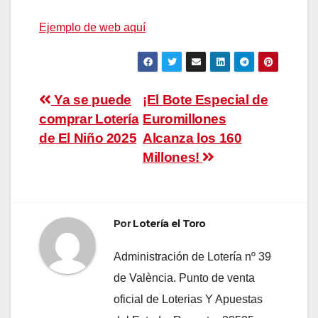
Ejemplo de web aquí
Navegación
Ya se puede
¡El Bote Especial de
comprar Lotería
Euromillones
de
de El Niño 2025
Alcanza los 160
entradas
Millones!
Por
Lotería el Toro
Administración de Lotería nº 39
de València. Punto de venta
oficial de Loterias Y Apuestas